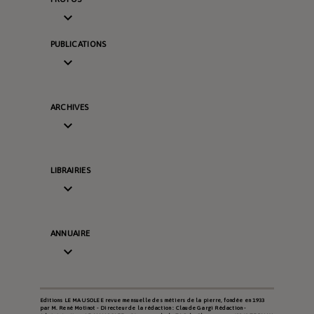

PUBLICATIONS

ARCHIVES

LIBRAIRIES

ANNUAIRE

Editions LE MAUSOLEE revue mensuelle des métiers de la pierre, fondée en 1933
par M. René Motinot - Directeur de la rédaction : Claude Gargi Rédaction -