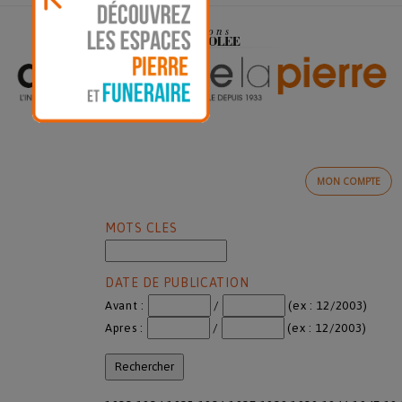
MON COMPTE
MOTS CLES
DATE DE PUBLICATION
Avant :
/
(ex : 12/2003)
Apres :
/
(ex : 12/2003)