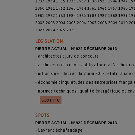
1933
1934
1935
1936
1937
1938
1939
1946
1947
19
1960
1961
1962
1963
1964
1965
1966
1967
1968
19
1981
1982
1983
1984
1985
1986
1987
1988
1989
19
2002
2003
2004
2005
2006
2007
2008
2009
2010
20
2023
2024
2025
2026
LÉGISLATION
PIERRE ACTUAL - N°922 DÉCEMBRE 2013
- architectes : jury de concours
- architecture : recours obligatoire à l’architect
- urbanisme : décret du 7 mai 2012 relatif à une 
- économie : inquiétudes des entreprises françai
- normes techniques : qualité énergétique et en
5.00 € TTC
SPOTS
PIERRE ACTUAL - N°922 DÉCEMBRE 2013
- Layher : échafaudage