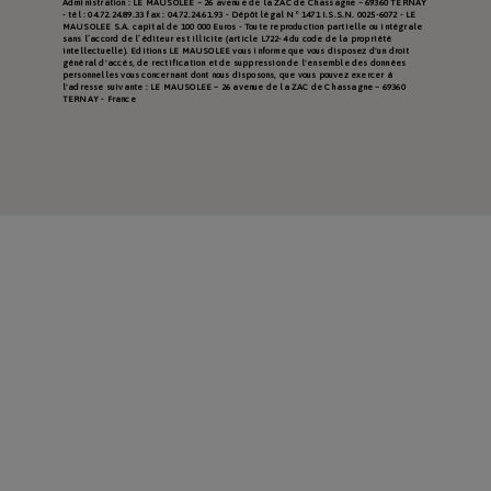
Administration : LE MAUSOLEE – 26 avenue de la ZAC de Chassagne – 69360 TERNAY
- tél : 04.72.24.89.33 fax : 04.72.24.61.93 - Dépôt légal N° 1471 I.S.S.N. 0025-6072 - LE
MAUSOLEE S.A. capital de 100 000 Euros - Toute reproduction partielle ou intégrale
sans l’accord de l’éditeur est illicite (article L722-4 du code de la propriété
intellectuelle). Editions LE MAUSOLEE vous informe que vous disposez d'un droit
général d'accès, de rectification et de suppression de l'ensemble des données
personnelles vous concernant dont nous disposons, que vous pouvez exercer à
l'adresse suivante : LE MAUSOLEE – 26 avenue de la ZAC de Chassagne – 69360
TERNAY - France