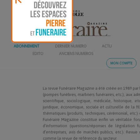
ABONNEMENT
DERNIER NUMERO
ACTU
EDITO
ANCIENS NUMEROS
MON COMPTE
La revue Funéraire Magazine a été créée en 1989 par l
(pompes funèbres, marbriers funéraires, etc.), aux admi
scientifique, sociologique, médicale, historique, et
juridique, économique, sociale et culturelle de la fi
thématiques (produits, techniques, cérémonial, etc.)
Funéraire Magazine constitue enfin un véritable fo
d’information (questions/réponses de législation 
d’entreprises, avis de marchés publics, etc.). Rev
comme la revue de référence du secteur.