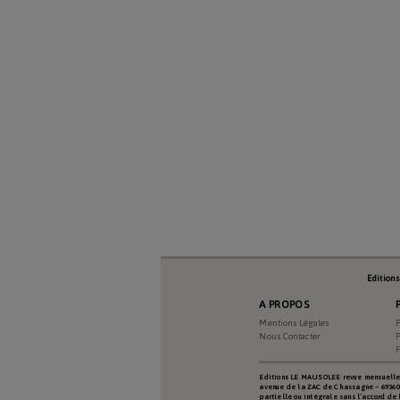
Edition
A PROPOS
Mentions Légales
P
Nous Contacter
P
Editions LE MAUSOLEE revue mensuelle d
avenue de la ZAC de Chassagne – 69360 TE
partielle ou intégrale sans l’accord de 