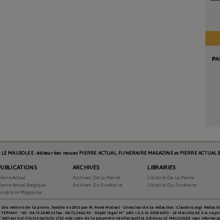
s LE MAUSOLEE : éditeur des revues PIERRE ACTUAL, FUNERAIRE MAGAZINE et PIERRE ACTUAL B
PUBLICATIONS
ARCHIVES
LIBRAIRIES
ierre Actual
Archives De La Pierre
Librairie De La Pierre
ierre Actual Belgique
Archives Du Funéraire
Librairie Du Funéraire
Funéraire Magazine
es métiers de la pierre, fondée en 1933 par M. René Motinot - Directeur de la rédaction : Claude Gargi Rédacti
RNAY - tél : 04.72.24.89.33 fax : 04.72.24.61.93 - Dépôt légal N° 1471 I.S.S.N. 0025-6072 - LE MAUSOLEE S.A. capit
l’éditeur est illicite (article L722-4 du code de la propriété intellectuelle). Editions LE MAUSOLEE vous informe 