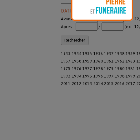
DATE DE PUBLICATION
Avant :
/
(ex : 1
Apres :
/
(ex : 12
1933
1934
1935
1936
1937
1938
1939
1
1957
1958
1959
1960
1961
1962
1963
1
1975
1976
1977
1978
1979
1980
1981
1
1993
1994
1995
1996
1997
1998
1999
2
2011
2012
2013
2014
2015
2016
2017
2