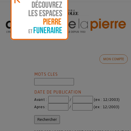
MON COMPTE
MOTS CLES
DATE DE PUBLICATION
Avant :
/
(ex : 12/2003)
Apres :
/
(ex : 12/2003)