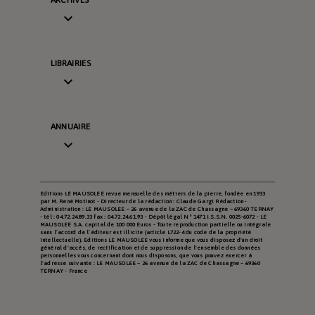
ARCHIVES

LIBRAIRIES

ANNUAIRE

Editions LE MAUSOLEE revue mensuelle des métiers de la pierre, fondée en 1933
par M. René Motinot - Directeur de la rédaction : Claude Gargi Rédaction -
Administration : LE MAUSOLEE – 26 avenue de la ZAC de Chassagne – 69360 TERNAY
- tél : 04.72.24.89.33 fax : 04.72.24.61.93 - Dépôt légal N° 1471 I.S.S.N. 0025-6072 - LE
MAUSOLEE S.A. capital de 100 000 Euros - Toute reproduction partielle ou intégrale
sans l’accord de l’éditeur est illicite (article L722-4 du code de la propriété
intellectuelle). Editions LE MAUSOLEE vous informe que vous disposez d'un droit
général d'accès, de rectification et de suppression de l'ensemble des données
personnelles vous concernant dont nous disposons, que vous pouvez exercer à
l'adresse suivante : LE MAUSOLEE – 26 avenue de la ZAC de Chassagne – 69360
TERNAY - France