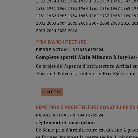
1933
1934
1935
1936
1937
1938
1939
1946
1947
19
1960
1961
1962
1963
1964
1965
1966
1967
1968
19
1981
1982
1983
1984
1985
1986
1987
1988
1989
19
2002
2003
2004
2005
2006
2007
2008
2009
2010
20
2023
2024
2025
2026
PRIX D'ARCHITECTURE
PIERRE ACTUAL - N°1033 01/2024
Complexe sportif Alain Mimoun à Issy-le
Ce projet de l’agence d’architecture Artibal e
Rocamat-Polycor, a obtenu le Prix Spécial du 
5.00 € TTC
8ÈME PRIX D’ARCHITECTURE CONSTRUIRE EN 
PIERRE ACTUAL - N°1043 12/2024
règlement et inscription
Ce 8ème prix d’architecture est destiné à pro
se formes, incluant la pierre sèche. Il récomp