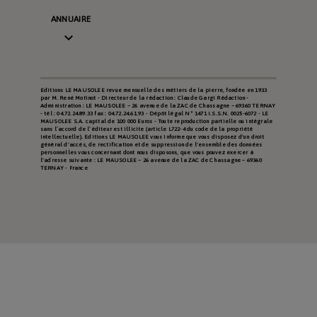
ANNUAIRE

Editions LE MAUSOLEE revue mensuelle des métiers de la pierre, fondée en 1933
par M. René Motinot - Directeur de la rédaction : Claude Gargi Rédaction -
Administration : LE MAUSOLEE – 26 avenue de la ZAC de Chassagne – 69360 TERNAY
- tél : 04.72.24.89.33 fax : 04.72.24.61.93 - Dépôt légal N° 1471 I.S.S.N. 0025-6072 - LE
MAUSOLEE S.A. capital de 100 000 Euros - Toute reproduction partielle ou intégrale
sans l’accord de l’éditeur est illicite (article L722-4 du code de la propriété
intellectuelle). Editions LE MAUSOLEE vous informe que vous disposez d'un droit
général d'accès, de rectification et de suppression de l'ensemble des données
personnelles vous concernant dont nous disposons, que vous pouvez exercer à
l'adresse suivante : LE MAUSOLEE – 26 avenue de la ZAC de Chassagne – 69360
TERNAY - France