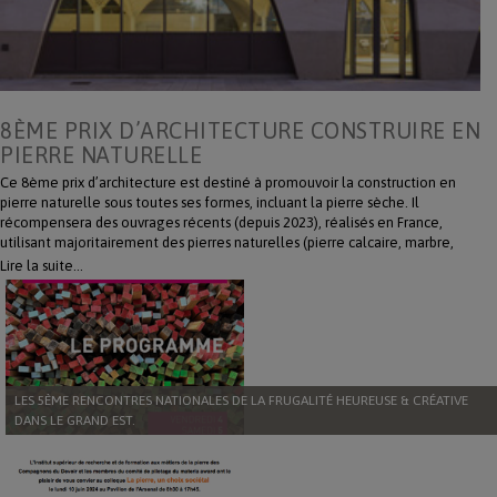
8ÈME PRIX D’ARCHITECTURE CONSTRUIRE EN
PIERRE NATURELLE
Ce 8ème prix d’architecture est destiné à promouvoir la construction en
pierre naturelle sous toutes ses formes, incluant la pierre sèche. Il
récompensera des ouvrages récents (depuis 2023), réalisés en France,
utilisant majoritairement des pierres naturelles (pierre calcaire, marbre,
granit, lave, grès, ardoise, etc.) françaises et/ou transformées en France. La
Lire la suite…
proclamation officielle des résultats aura lieu le 2 décembre 2025,
pendant le Salon Rocalia. Inscrivez-vous en téléchargeant le règlement :
https://www.editionslemausolee.fr/fr/la-pierre/124772-8eme-prix-
darchitecture-construire-en-pierre-naturelle.html
LES 5ÈME RENCONTRES NATIONALES DE LA FRUGALITÉ HEUREUSE & CRÉATIVE
DANS LE GRAND EST.