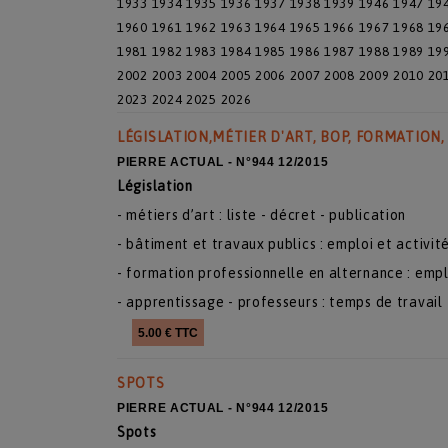
1933
1934
1935
1936
1937
1938
1939
1946
1947
19
1960
1961
1962
1963
1964
1965
1966
1967
1968
19
1981
1982
1983
1984
1985
1986
1987
1988
1989
19
2002
2003
2004
2005
2006
2007
2008
2009
2010
20
2023
2024
2025
2026
LÉGISLATION,MÉTIER D'ART, BOP, FORMATION
PIERRE ACTUAL - N°944 12/2015
Législation
- métiers d’art : liste - décret - publication
- bâtiment et travaux publics : emploi et activit
- formation professionnelle en alternance : empl
- apprentissage - professeurs : temps de travail
5.00 € TTC
SPOTS
PIERRE ACTUAL - N°944 12/2015
Spots