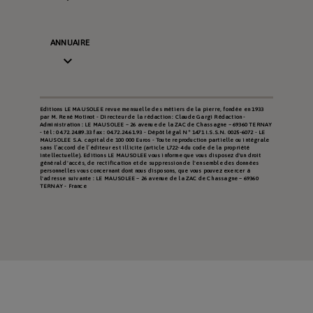
ANNUAIRE

Editions LE MAUSOLEE revue mensuelle des métiers de la pierre, fondée en 1933
par M. René Motinot - Directeur de la rédaction : Claude Gargi Rédaction -
Administration : LE MAUSOLEE – 26 avenue de la ZAC de Chassagne – 69360 TERNAY
- tél : 04.72.24.89.33 fax : 04.72.24.61.93 - Dépôt légal N° 1471 I.S.S.N. 0025-6072 - LE
MAUSOLEE S.A. capital de 100 000 Euros - Toute reproduction partielle ou intégrale
sans l’accord de l’éditeur est illicite (article L722-4 du code de la propriété
intellectuelle). Editions LE MAUSOLEE vous informe que vous disposez d'un droit
général d'accès, de rectification et de suppression de l'ensemble des données
personnelles vous concernant dont nous disposons, que vous pouvez exercer à
l'adresse suivante : LE MAUSOLEE – 26 avenue de la ZAC de Chassagne – 69360
TERNAY - France