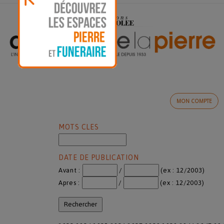
MON COMPTE
MOTS CLES
DATE DE PUBLICATION
Avant :
/
(ex : 12/2003)
Apres :
/
(ex : 12/2003)