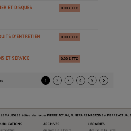
IER ET DISQUES
0.00 € TTC
6
DUITS D'ENTRETIEN
0.00 € TTC
6
S ET SERVICE
0.00 € TTC
6

es
1
2
3
4
5
s LE MAUSOLEE : éditeur des revues PIERRE ACTUAL, FUNERAIRE MAGAZINE et PIERRE ACTUAL B
PUBLICATIONS
ARCHIVES
LIBRAIRIES
ierre Actual
Archives De La Pierre
Librairie De La Pierre