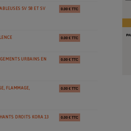
BLEUSES SV 58 ET SV
0.00 € TTC
6
ILENCE
0.00 € TTC
6
AGEMENTS URBAINS EN
0.00 € TTC
6
E, FLAMMAGE,
0.00 € TTC
6
CHANTS DROITS KORA 13
0.00 € TTC
6