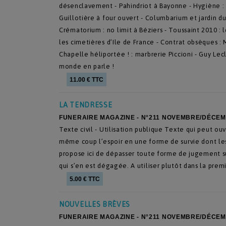
désenclavement - Pahindriot à Bayonne - Hygiène : p
Guillotière à four ouvert - Columbarium et jardin du
Crématorium : no limit à Béziers - Toussaint 2010 : 
les cimetières d’Ile de France - Contrat obsèques 
Chapelle héliportée ! : marbrerie Piccioni - Guy Lecl
monde en parle !
11.00 € TTC
LA TENDRESSE
FUNERAIRE MAGAZINE - N°211 NOVEMBRE/DÉCEM
Texte civil - Utilisation publique Texte qui peut ouv
même coup l’espoir en une forme de survie dont les
propose ici de dépasser toute forme de jugement su
qui s’en est dégagée. A utiliser plutôt dans la pre
5.00 € TTC
NOUVELLES BRÈVES
FUNERAIRE MAGAZINE - N°211 NOVEMBRE/DÉCEM