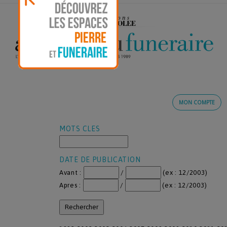
MON COMPTE
MOTS CLES
DATE DE PUBLICATION
Avant :
/
(ex : 12/2003)
Apres :
/
(ex : 12/2003)