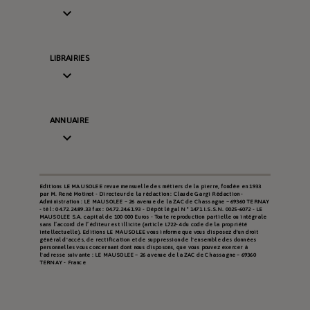

LIBRAIRIES

ANNUAIRE

Editions LE MAUSOLEE revue mensuelle des métiers de la pierre, fondée en 1933
par M. René Motinot - Directeur de la rédaction : Claude Gargi Rédaction -
Administration : LE MAUSOLEE – 26 avenue de la ZAC de Chassagne – 69360 TERNAY
- tél : 04.72.24.89.33 fax : 04.72.24.61.93 - Dépôt légal N° 1471 I.S.S.N. 0025-6072 - LE
MAUSOLEE S.A. capital de 100 000 Euros - Toute reproduction partielle ou intégrale
sans l’accord de l’éditeur est illicite (article L722-4 du code de la propriété
intellectuelle). Editions LE MAUSOLEE vous informe que vous disposez d'un droit
général d'accès, de rectification et de suppression de l'ensemble des données
personnelles vous concernant dont nous disposons, que vous pouvez exercer à
l'adresse suivante : LE MAUSOLEE – 26 avenue de la ZAC de Chassagne – 69360
TERNAY - France