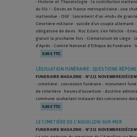
- Histoire et Thanatologie : la contribution inatten
du fils ! - Décès en France métropolitaine ; une ch
inattendue - OGF : lancement d’un «Hub» de graniteri
Cimetière militaire : suicide d’un couple allemand 
obligatoire de devis : Roc Eclerc s’en félicite - Er
gratuit la prochaine fois - Crématorium de Liège : la
d’Après - Comité National d’Ethique du Funéraire : le
5.00 € TTC
LÉGISLATION FUNÉRAIRE : QUESTIONS RÉPONS
FUNERAIRE MAGAZINE - N°211 NOVEMBRE/DÉCEM
- cimetière : concession funéraire - monument funér
de cimetière : heures d'ouverture - doctrine adminis
commune souhaitant instaurer des concessions dans 
5.00 € TTC
LE CIMETIÈRE DE L’AIGUILLON-SUR-MER
FUNERAIRE MAGAZINE - N°211 NOVEMBRE/DÉCEM
Le site cinéraire du cimetière de l’Aiguillon-sur-Mer