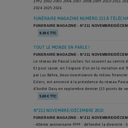
1992
2002
2003
2006
2007
2008
2009
2010
2011
20
2024
2025
2026
FUNÉRAIRE MAGAZINE NUMÉRO 211 À TÉLÉCH
FUNERAIRE MAGAZINE - N°211 NOVEMBRE/DÉCEM
9.36 € TTC
TOUT LE MONDE EN PARLE !
FUNERAIRE MAGAZINE - N°211 NOVEMBRE/DÉCEM
Le réseau de Pascal Leclerc fut souvent au centre 
Et pour cause, en l’espace d’un an la mutation est 
par Luc Béhra, deux investisseurs du milieu financie
Eclerc, est annoncé à la présidence du réseau Pascal
d’André Davy en septembre dernier (33 points de ve
5.00 € TTC
N°211 NOVEMBRE/DÉCEMBRE 2010
FUNERAIRE MAGAZINE - N°211 NOVEMBRE/DÉCEM
- 40ème anniversaire FFPF : défendre la diversité -