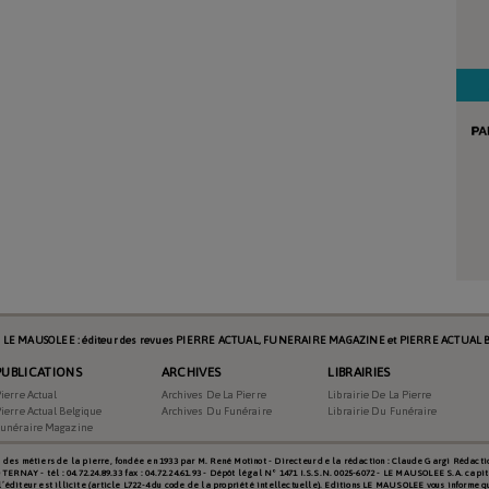
s LE MAUSOLEE : éditeur des revues PIERRE ACTUAL, FUNERAIRE MAGAZINE et PIERRE ACTUAL B
PUBLICATIONS
ARCHIVES
LIBRAIRIES
ierre Actual
Archives De La Pierre
Librairie De La Pierre
ierre Actual Belgique
Archives Du Funéraire
Librairie Du Funéraire
Funéraire Magazine
es métiers de la pierre, fondée en 1933 par M. René Motinot - Directeur de la rédaction : Claude Gargi Rédacti
RNAY - tél : 04.72.24.89.33 fax : 04.72.24.61.93 - Dépôt légal N° 1471 I.S.S.N. 0025-6072 - LE MAUSOLEE S.A. capit
l’éditeur est illicite (article L722-4 du code de la propriété intellectuelle). Editions LE MAUSOLEE vous informe 