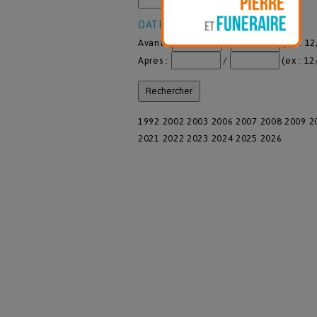
DATE DE PUBLICATION
Avant :
/
(ex : 1
Apres :
/
(ex : 12
1992
2002
2003
2006
2007
2008
2009
2
2021
2022
2023
2024
2025
2026