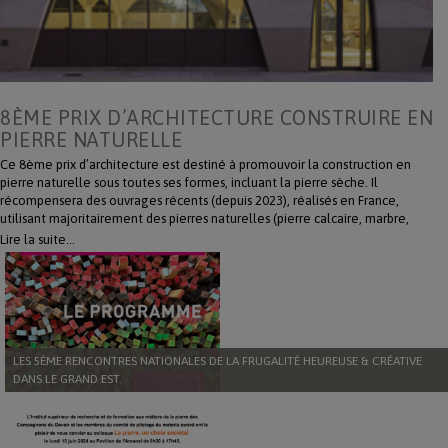
8ÈME PRIX D’ARCHITECTURE CONSTRUIRE EN
PIERRE NATURELLE
Ce 8ème prix d’architecture est destiné à promouvoir la construction en
pierre naturelle sous toutes ses formes, incluant la pierre sèche. Il
récompensera des ouvrages récents (depuis 2023), réalisés en France,
utilisant majoritairement des pierres naturelles (pierre calcaire, marbre,
granit, lave, grès, ardoise, etc.) françaises et/ou transformées en France. La
Lire la suite…
proclamation officielle des résultats aura lieu le 2 décembre 2025,
pendant le Salon Rocalia. Inscrivez-vous en téléchargeant le règlement :
https://www.editionslemausolee.fr/fr/la-pierre/124772-8eme-prix-
darchitecture-construire-en-pierre-naturelle.html
LES 5ÈME RENCONTRES NATIONALES DE LA FRUGALITÉ HEUREUSE & CRÉATIVE
DANS LE GRAND EST.