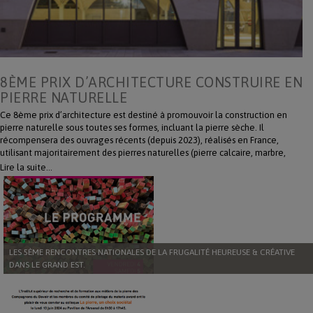
8ÈME PRIX D’ARCHITECTURE CONSTRUIRE EN
PIERRE NATURELLE
Ce 8ème prix d’architecture est destiné à promouvoir la construction en
pierre naturelle sous toutes ses formes, incluant la pierre sèche. Il
récompensera des ouvrages récents (depuis 2023), réalisés en France,
utilisant majoritairement des pierres naturelles (pierre calcaire, marbre,
granit, lave, grès, ardoise, etc.) françaises et/ou transformées en France. La
Lire la suite…
proclamation officielle des résultats aura lieu le 2 décembre 2025,
pendant le Salon Rocalia. Inscrivez-vous en téléchargeant le règlement :
https://www.editionslemausolee.fr/fr/la-pierre/124772-8eme-prix-
darchitecture-construire-en-pierre-naturelle.html
LES 5ÈME RENCONTRES NATIONALES DE LA FRUGALITÉ HEUREUSE & CRÉATIVE
DANS LE GRAND EST.