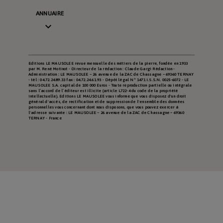
ANNUAIRE

Editions LE MAUSOLEE revue mensuelle des métiers de la pierre, fondée en 1933
par M. René Motinot - Directeur de la rédaction : Claude Gargi Rédaction -
Administration : LE MAUSOLEE – 26 avenue de la ZAC de Chassagne – 69360 TERNAY
- tél : 04.72.24.89.33 fax : 04.72.24.61.93 - Dépôt légal N° 1471 I.S.S.N. 0025-6072 - LE
MAUSOLEE S.A. capital de 100 000 Euros - Toute reproduction partielle ou intégrale
sans l’accord de l’éditeur est illicite (article L722-4 du code de la propriété
intellectuelle). Editions LE MAUSOLEE vous informe que vous disposez d'un droit
général d'accès, de rectification et de suppression de l'ensemble des données
personnelles vous concernant dont nous disposons, que vous pouvez exercer à
l'adresse suivante : LE MAUSOLEE – 26 avenue de la ZAC de Chassagne – 69360
TERNAY - France