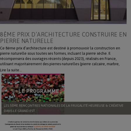
8ÈME PRIX D’ARCHITECTURE CONSTRUIRE EN
PIERRE NATURELLE
Ce 8ème prix d’architecture est destiné à promouvoir la construction en
pierre naturelle sous toutes ses formes, incluant la pierre sèche. Il
récompensera des ouvrages récents (depuis 2023), réalisés en France,
utilisant majoritairement des pierres naturelles (pierre calcaire, marbre,
granit, lave, grès, ardoise, etc.) françaises et/ou transformées en France. La
Lire la suite…
proclamation officielle des résultats aura lieu le 2 décembre 2025,
pendant le Salon Rocalia. Inscrivez-vous en téléchargeant le règlement :
https://www.editionslemausolee.fr/fr/la-pierre/124772-8eme-prix-
darchitecture-construire-en-pierre-naturelle.html
LES 5ÈME RENCONTRES NATIONALES DE LA FRUGALITÉ HEUREUSE & CRÉATIVE
DANS LE GRAND EST.