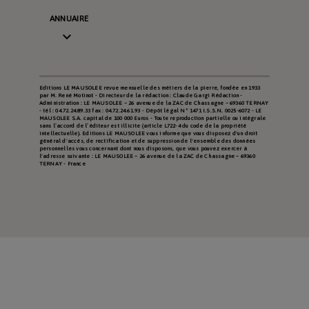
ANNUAIRE

Editions LE MAUSOLEE revue mensuelle des métiers de la pierre, fondée en 1933
par M. René Motinot - Directeur de la rédaction : Claude Gargi Rédaction -
Administration : LE MAUSOLEE – 26 avenue de la ZAC de Chassagne – 69360 TERNAY
- tél : 04.72.24.89.33 fax : 04.72.24.61.93 - Dépôt légal N° 1471 I.S.S.N. 0025-6072 - LE
MAUSOLEE S.A. capital de 100 000 Euros - Toute reproduction partielle ou intégrale
sans l’accord de l’éditeur est illicite (article L722-4 du code de la propriété
intellectuelle). Editions LE MAUSOLEE vous informe que vous disposez d'un droit
général d'accès, de rectification et de suppression de l'ensemble des données
personnelles vous concernant dont nous disposons, que vous pouvez exercer à
l'adresse suivante : LE MAUSOLEE – 26 avenue de la ZAC de Chassagne – 69360
TERNAY - France