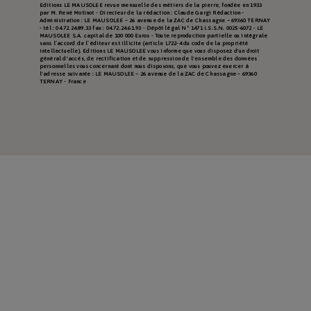
Editions LE MAUSOLEE revue mensuelle des métiers de la pierre, fondée en 1933
par M. René Motinot - Directeur de la rédaction : Claude Gargi Rédaction -
Administration : LE MAUSOLEE – 26 avenue de la ZAC de Chassagne – 69360 TERNAY
- tél : 04.72.24.89.33 fax : 04.72.24.61.93 - Dépôt légal N° 1471 I.S.S.N. 0025-6072 - LE
MAUSOLEE S.A. capital de 100 000 Euros - Toute reproduction partielle ou intégrale
sans l’accord de l’éditeur est illicite (article L722-4 du code de la propriété
intellectuelle). Editions LE MAUSOLEE vous informe que vous disposez d'un droit
général d'accès, de rectification et de suppression de l'ensemble des données
personnelles vous concernant dont nous disposons, que vous pouvez exercer à
l'adresse suivante : LE MAUSOLEE – 26 avenue de la ZAC de Chassagne – 69360
TERNAY - France