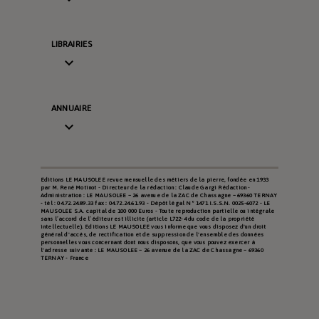
LIBRAIRIES

ANNUAIRE

Editions LE MAUSOLEE revue mensuelle des métiers de la pierre, fondée en 1933
par M. René Motinot - Directeur de la rédaction : Claude Gargi Rédaction -
Administration : LE MAUSOLEE – 26 avenue de la ZAC de Chassagne – 69360 TERNAY
- tél : 04.72.24.89.33 fax : 04.72.24.61.93 - Dépôt légal N° 1471 I.S.S.N. 0025-6072 - LE
MAUSOLEE S.A. capital de 100 000 Euros - Toute reproduction partielle ou intégrale
sans l’accord de l’éditeur est illicite (article L722-4 du code de la propriété
intellectuelle). Editions LE MAUSOLEE vous informe que vous disposez d'un droit
général d'accès, de rectification et de suppression de l'ensemble des données
personnelles vous concernant dont nous disposons, que vous pouvez exercer à
l'adresse suivante : LE MAUSOLEE – 26 avenue de la ZAC de Chassagne – 69360
TERNAY - France