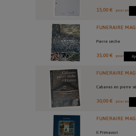
15,00 €
pour an
FUNERAIRE MAG
Pierre sèche
35,00 €
pour
Aj
FUNERAIRE MAG
Cabanes en pierre s
30,00 €
pour an
FUNERAIRE MAG
Il Primavori