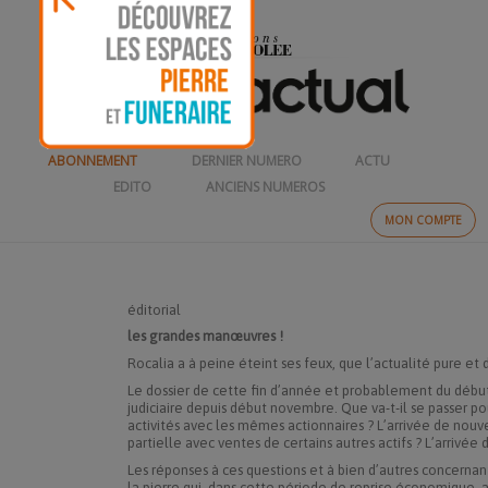
ABONNEMENT
DERNIER NUMERO
ACTU
EDITO
ANCIENS NUMEROS
MON COMPTE
éditorial
les grandes manœuvres !
Rocalia a à peine éteint ses feux, que l’actualité pure et 
Le dossier de cette fin d’année et probablement du débu
judiciaire depuis début novembre. Que va-t-il se passer po
activités avec les mêmes actionnaires ? L’arrivée de nouv
partielle avec ventes de certains autres actifs ? L’arrivée 
Les réponses à ces questions et à bien d’autres concernan
la pierre qui, dans cette période de reprise économique, 