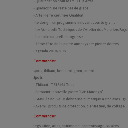
- Qualification pour les M.O.F. à Arras
- Spadaccini ne reste pas de glace...
- Arte Pierre certifiée Qualibat
- le design, un programme innovant pour le granit
- les Vendredis Techniques de l’Atelier des Marbriers Faço
- l’ardoise naturelle progresse
- 7ème fête de la pierre aux pays des pierres dorées
- agenda 2018/2019
Commander
spots, thibaut, bemarmi, gmm, akemi
Spots
- Thibaut : T818 M4 Tops
- Bemarmi : nouvelle pierre “Gris Marengo”
- GMM : la nouvelle débiteuse numérique à cinq axes Egil
- Akemi : produits de protection, d’entretien, de collage
Commander
légslation, atlas, patrimoine, apprentissage, salaires