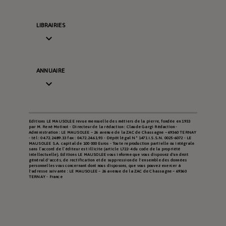
LIBRAIRIES

ANNUAIRE

Editions LE MAUSOLEE revue mensuelle des métiers de la pierre, fondée en 1933
par M. René Motinot - Directeur de la rédaction : Claude Gargi Rédaction -
Administration : LE MAUSOLEE – 26 avenue de la ZAC de Chassagne – 69360 TERNAY
- tél : 04.72.24.89.33 fax : 04.72.24.61.93 - Dépôt légal N° 1471 I.S.S.N. 0025-6072 - LE
MAUSOLEE S.A. capital de 100 000 Euros - Toute reproduction partielle ou intégrale
sans l’accord de l’éditeur est illicite (article L722-4 du code de la propriété
intellectuelle). Editions LE MAUSOLEE vous informe que vous disposez d'un droit
général d'accès, de rectification et de suppression de l'ensemble des données
personnelles vous concernant dont nous disposons, que vous pouvez exercer à
l'adresse suivante : LE MAUSOLEE – 26 avenue de la ZAC de Chassagne – 69360
TERNAY - France