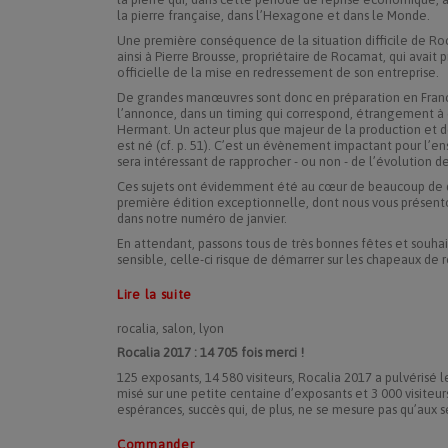
la pierre française, dans l’Hexagone et dans le Monde.
Une première conséquence de la situation difficile de Roc
ainsi à Pierre Brousse, propriétaire de Rocamat, qui avait
officielle de la mise en redressement de son entreprise.
De grandes manœuvres sont donc en préparation en Franc
l’annonce, dans un timing qui correspond, étrangement à 
Hermant. Un acteur plus que majeur de la production et de
est né (cf. p. 51). C’est un évènement impactant pour l’en
sera intéressant de rapprocher - ou non - de l’évolution d
Ces sujets ont évidemment été au cœur de beaucoup de dis
première édition exceptionnelle, dont nous vous présen
dans notre numéro de janvier.
En attendant, passons tous de très bonnes fêtes et souha
sensible, celle-ci risque de démarrer sur les chapeaux de 
Lire la suite
rocalia, salon, lyon
Rocalia 2017 : 14 705 fois merci !
125 exposants, 14 580 visiteurs, Rocalia 2017 a pulvérisé 
misé sur une petite centaine d’exposants et 3 000 visiteurs 
espérances, succès qui, de plus, ne se mesure pas qu’aux se
Commander