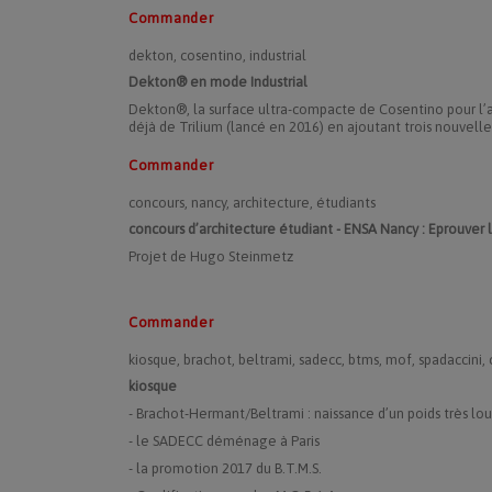
Commander
dekton, cosentino, industrial
Dekton® en mode Industrial
Dekton®, la surface ultra-compacte de Cosentino pour l’a
déjà de Trilium (lancé en 2016) en ajoutant trois nouvelle
Commander
concours, nancy, architecture, étudiants
concours d’architecture étudiant - ENSA Nancy :
Eprouver l
Projet de Hugo Steinmetz
Commander
kiosque, brachot, beltrami, sadecc, btms, mof, spadaccini,
kiosque
- Brachot-Hermant/Beltrami : naissance d’un poids très lou
- le SADECC déménage à Paris
- la promotion 2017 du B.T.M.S.