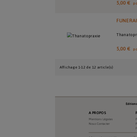
5,00 €
p
FUNERA
Thanatopr
5,00 €
p
Affichage 1-12 de 12 article(s)
Edition
A PROPOS
Mentions Légales
P
Nous Contacter
P