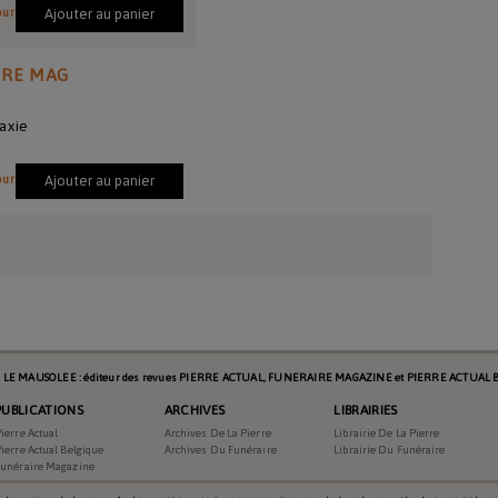
our
Ajouter au panier
IRE MAG
axie
our
Ajouter au panier
s LE MAUSOLEE : éditeur des revues PIERRE ACTUAL, FUNERAIRE MAGAZINE et PIERRE ACTUAL B
PUBLICATIONS
ARCHIVES
LIBRAIRIES
ierre Actual
Archives De La Pierre
Librairie De La Pierre
ierre Actual Belgique
Archives Du Funéraire
Librairie Du Funéraire
Funéraire Magazine