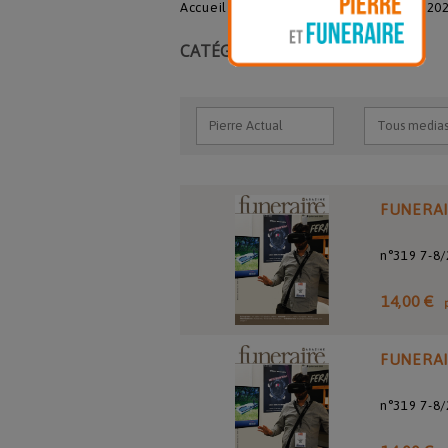
Accueil
158.Funéraire magazine
20
CATÉGORIE : N°319 7/8 2023
FUNERA
n°319 7-8
14,00 €
FUNERA
n°319 7-8