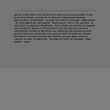
Editions LE MAUSOLEE revue mensuelle des métiers de la pierre, fondée en 1933
par M. René Motinot - Directeur de la rédaction : Claude Gargi Rédaction -
Administration : LE MAUSOLEE – 26 avenue de la ZAC de Chassagne – 69360 TERNAY
- tél : 04.72.24.89.33 fax : 04.72.24.61.93 - Dépôt légal N° 1471 I.S.S.N. 0025-6072 - LE
MAUSOLEE S.A. capital de 100 000 Euros - Toute reproduction partielle ou intégrale
sans l’accord de l’éditeur est illicite (article L722-4 du code de la propriété
intellectuelle). Editions LE MAUSOLEE vous informe que vous disposez d'un droit
général d'accès, de rectification et de suppression de l'ensemble des données
personnelles vous concernant dont nous disposons, que vous pouvez exercer à
l'adresse suivante : LE MAUSOLEE – 26 avenue de la ZAC de Chassagne – 69360
TERNAY - France