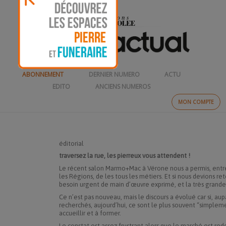
ABONNEMENT
DERNIER NUMERO
ACTU
EDITO
ANCIENS NUMEROS
MON COMPTE
éditorial
traversez la rue, les pierreux vous attendent !
Le récent salon Marmo+Mac à Vérone nous a permis, entre
les Régions, de les tous les métiers. Et si nous devions r
besoin urgent de main d’œuvre exprimé, et la très grande d
Ce n’est pas nouveau, mais le discours a évolué car si, aup
recherchés, aujourd’hui, ce sont le plus souvent “simplem
accueillir et à former.
Le constat est assez frustrant alors que le marché est 