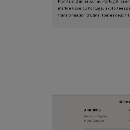
Profitant d’un séjour au Portugal, Jean
marbre Rose du Portugal exploitées par
transformation d’Etma, toutes deux fil
Numéro Du Produit
Type De Produit
Genre Du Produit
Edition
Date Du Produit
A PROPOS
Mentions Légales
P
Nous Contacter
P