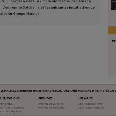
-Paul Foucher a visité les impressionnantes carrières de
 l’entreprise Solubema et les puissantes installations de
iales du Groupe Marbrek.
984
Pierre Actual
Articles
s LE MAUSOLEE : éditeur des revues PIERRE ACTUAL, FUNERAIRE MAGAZINE et PIERRE ACTUAL B
2019-07-01 00:00:00
PUBLICATIONS
ARCHIVES
LIBRAIRIES
ierre Actual
Archives De La Pierre
Librairie De La Pierre
ierre Actual Belgique
Archives Du Funéraire
Librairie Du Funéraire
Funéraire Magazine