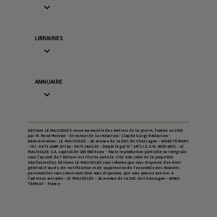

LIBRAIRIES

ANNUAIRE

Editions LE MAUSOLEE revue mensuelle des métiers de la pierre, fondée en 1933
par M. René Motinot - Directeur de la rédaction : Claude Gargi Rédaction -
Administration : LE MAUSOLEE – 26 avenue de la ZAC de Chassagne – 69360 TERNAY
- tél : 04.72.24.89.33 fax : 04.72.24.61.93 - Dépôt légal N° 1471 I.S.S.N. 0025-6072 - LE
MAUSOLEE S.A. capital de 100 000 Euros - Toute reproduction partielle ou intégrale
sans l’accord de l’éditeur est illicite (article L722-4 du code de la propriété
intellectuelle). Editions LE MAUSOLEE vous informe que vous disposez d'un droit
général d'accès, de rectification et de suppression de l'ensemble des données
personnelles vous concernant dont nous disposons, que vous pouvez exercer à
l'adresse suivante : LE MAUSOLEE – 26 avenue de la ZAC de Chassagne – 69360
TERNAY - France