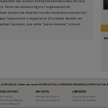
rassemble des acteurs interprofessionnels issus de tous
A. Parmi ses missions figure l’organisation de
ébats traitant de chantiers où des matériaux naturels ont
que l’association a organisé le 19 octobre dernier, en
phaël Soucaret, une visite “pierre massive” à Aix en
966
Pierre Actual
s LE MAUSOLEE : éditeur des revues PIERRE ACTUAL, FUNERAIRE MAGAZINE et PIERRE ACTUAL B
PUBLICATIONS
ARCHIVES
LIBRAIRIES
Articles
ierre Actual
Archives De La Pierre
Librairie De La Pierre
ierre Actual Belgique
Archives Du Funéraire
Librairie Du Funéraire
Funéraire Magazine
2017-12-01 00:00:00