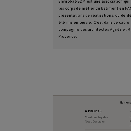
Envirobat-BDM est une association qui 
les corps de métier du bâtiment en PAC
présentations de réalisations, ou de d
été mis en œuvre. C’est dans ce cadre 
compagnie des architectes Agnès et Ra
Provence.
Numéro Du Produit
Type De Produit
Edition
A PROPOS
Genre Du Produit
Mentions Légales
P
Nous Contacter
P
Date Du Produit