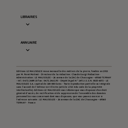
LIBRAIRIES

ANNUAIRE

Editions LE MAUSOLEE revue mensuelle des métiers de la pierre, fondée en 1933
par M. René Motinot - Directeur de la rédaction : Claude Gargi Rédaction -
Administration : LE MAUSOLEE – 26 avenue de la ZAC de Chassagne – 69360 TERNAY
- tél : 04.72.24.89.33 fax : 04.72.24.61.93 - Dépôt légal N° 1471 I.S.S.N. 0025-6072 - LE
MAUSOLEE S.A. capital de 100 000 Euros - Toute reproduction partielle ou intégrale
sans l’accord de l’éditeur est illicite (article L722-4 du code de la propriété
intellectuelle). Editions LE MAUSOLEE vous informe que vous disposez d'un droit
général d'accès, de rectification et de suppression de l'ensemble des données
personnelles vous concernant dont nous disposons, que vous pouvez exercer à
l'adresse suivante : LE MAUSOLEE – 26 avenue de la ZAC de Chassagne – 69360
TERNAY - France