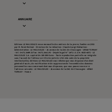

ANNUAIRE

Editions LE MAUSOLEE revue mensuelle des métiers de la pierre, fondée en 1933
par M. René Motinot - Directeur de la rédaction : Claude Gargi Rédaction -
Administration : LE MAUSOLEE – 26 avenue de la ZAC de Chassagne – 69360 TERNAY
- tél : 04.72.24.89.33 fax : 04.72.24.61.93 - Dépôt légal N° 1471 I.S.S.N. 0025-6072 - LE
MAUSOLEE S.A. capital de 100 000 Euros - Toute reproduction partielle ou intégrale
sans l’accord de l’éditeur est illicite (article L722-4 du code de la propriété
intellectuelle). Editions LE MAUSOLEE vous informe que vous disposez d'un droit
général d'accès, de rectification et de suppression de l'ensemble des données
personnelles vous concernant dont nous disposons, que vous pouvez exercer à
l'adresse suivante : LE MAUSOLEE – 26 avenue de la ZAC de Chassagne – 69360
TERNAY - France