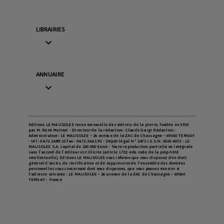
LIBRAIRIES

ANNUAIRE

Editions LE MAUSOLEE revue mensuelle des métiers de la pierre, fondée en 1933
par M. René Motinot - Directeur de la rédaction : Claude Gargi Rédaction -
Administration : LE MAUSOLEE – 26 avenue de la ZAC de Chassagne – 69360 TERNAY
- tél : 04.72.24.89.33 fax : 04.72.24.61.93 - Dépôt légal N° 1471 I.S.S.N. 0025-6072 - LE
MAUSOLEE S.A. capital de 100 000 Euros - Toute reproduction partielle ou intégrale
sans l’accord de l’éditeur est illicite (article L722-4 du code de la propriété
intellectuelle). Editions LE MAUSOLEE vous informe que vous disposez d'un droit
général d'accès, de rectification et de suppression de l'ensemble des données
personnelles vous concernant dont nous disposons, que vous pouvez exercer à
l'adresse suivante : LE MAUSOLEE – 26 avenue de la ZAC de Chassagne – 69360
TERNAY - France