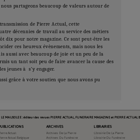
ue nous partageons beaucoup de valeurs autour de
ansmission de Pierre Actual, cette
atre décennies de travail au service des métiers
tôt dix pour notre magazine. Ce sont peut-être les
ïncider ces heureux évènements, mais nous les
is aussi avec beaucoup de joie et un peu de la
permis un tant soit peu de faire avancer la cause des
les jeunes à s’y engager.
ussi grâce à votre soutien que nous avons pu
s LE MAUSOLEE : éditeur des revues PIERRE ACTUAL, FUNERAIRE MAGAZINE et PIERRE ACTUAL B
PUBLICATIONS
ARCHIVES
LIBRAIRIES
ierre Actual
Archives De La Pierre
Librairie De La Pierre
1059
ierre Actual Belgique
Archives Du Funéraire
Librairie Du Funéraire