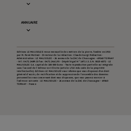

ANNUAIRE

Editions LE MAUSOLEE revue mensuelle des métiers de la pierre, fondée en 1933
par M. René Motinot - Directeur de la rédaction : Claude Gargi Rédaction -
Administration : LE MAUSOLEE – 26 avenue de la ZAC de Chassagne – 69360 TERNAY
- tél : 04.72.24.89.33 fax : 04.72.24.61.93 - Dépôt légal N° 1471 I.S.S.N. 0025-6072 - LE
MAUSOLEE S.A. capital de 100 000 Euros - Toute reproduction partielle ou intégrale
sans l’accord de l’éditeur est illicite (article L722-4 du code de la propriété
intellectuelle). Editions LE MAUSOLEE vous informe que vous disposez d'un droit
général d'accès, de rectification et de suppression de l'ensemble des données
personnelles vous concernant dont nous disposons, que vous pouvez exercer à
l'adresse suivante : LE MAUSOLEE – 26 avenue de la ZAC de Chassagne – 69360
TERNAY - France