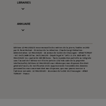
LIBRAIRIES

ANNUAIRE

Editions LE MAUSOLEE revue mensuelle des métiers de la pierre, fondée en 1933
par M. René Motinot - Directeur de la rédaction : Claude Gargi Rédaction -
Administration : LE MAUSOLEE – 26 avenue de la ZAC de Chassagne – 69360 TERNAY
- tél : 04.72.24.89.33 fax : 04.72.24.61.93 - Dépôt légal N° 1471 I.S.S.N. 0025-6072 - LE
MAUSOLEE S.A. capital de 100 000 Euros - Toute reproduction partielle ou intégrale
sans l’accord de l’éditeur est illicite (article L722-4 du code de la propriété
intellectuelle). Editions LE MAUSOLEE vous informe que vous disposez d'un droit
général d'accès, de rectification et de suppression de l'ensemble des données
personnelles vous concernant dont nous disposons, que vous pouvez exercer à
l'adresse suivante : LE MAUSOLEE – 26 avenue de la ZAC de Chassagne – 69360
TERNAY - France