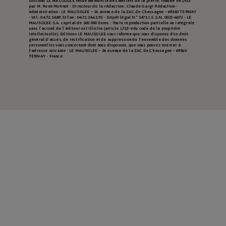
Editions LE MAUSOLEE revue mensuelle des métiers de la pierre, fondée en 1933
par M. René Motinot - Directeur de la rédaction : Claude Gargi Rédaction -
Administration : LE MAUSOLEE – 26 avenue de la ZAC de Chassagne – 69360 TERNAY
- tél : 04.72.24.89.33 fax : 04.72.24.61.93 - Dépôt légal N° 1471 I.S.S.N. 0025-6072 - LE
MAUSOLEE S.A. capital de 100 000 Euros - Toute reproduction partielle ou intégrale
sans l’accord de l’éditeur est illicite (article L722-4 du code de la propriété
intellectuelle). Editions LE MAUSOLEE vous informe que vous disposez d'un droit
général d'accès, de rectification et de suppression de l'ensemble des données
personnelles vous concernant dont nous disposons, que vous pouvez exercer à
l'adresse suivante : LE MAUSOLEE – 26 avenue de la ZAC de Chassagne – 69360
TERNAY - France