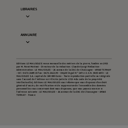
LIBRAIRIES

ANNUAIRE

Editions LE MAUSOLEE revue mensuelle des métiers de la pierre, fondée en 1933
par M. René Motinot - Directeur de la rédaction : Claude Gargi Rédaction -
Administration : LE MAUSOLEE – 26 avenue de la ZAC de Chassagne – 69360 TERNAY
- tél : 04.72.24.89.33 fax : 04.72.24.61.93 - Dépôt légal N° 1471 I.S.S.N. 0025-6072 - LE
MAUSOLEE S.A. capital de 100 000 Euros - Toute reproduction partielle ou intégrale
sans l’accord de l’éditeur est illicite (article L722-4 du code de la propriété
intellectuelle). Editions LE MAUSOLEE vous informe que vous disposez d'un droit
général d'accès, de rectification et de suppression de l'ensemble des données
personnelles vous concernant dont nous disposons, que vous pouvez exercer à
l'adresse suivante : LE MAUSOLEE – 26 avenue de la ZAC de Chassagne – 69360
TERNAY - France