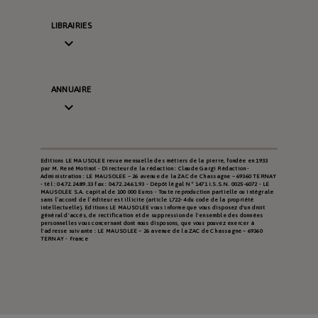
LIBRAIRIES

ANNUAIRE

Editions LE MAUSOLEE revue mensuelle des métiers de la pierre, fondée en 1933
par M. René Motinot - Directeur de la rédaction : Claude Gargi Rédaction -
Administration : LE MAUSOLEE – 26 avenue de la ZAC de Chassagne – 69360 TERNAY
- tél : 04.72.24.89.33 fax : 04.72.24.61.93 - Dépôt légal N° 1471 I.S.S.N. 0025-6072 - LE
MAUSOLEE S.A. capital de 100 000 Euros - Toute reproduction partielle ou intégrale
sans l’accord de l’éditeur est illicite (article L722-4 du code de la propriété
intellectuelle). Editions LE MAUSOLEE vous informe que vous disposez d'un droit
général d'accès, de rectification et de suppression de l'ensemble des données
personnelles vous concernant dont nous disposons, que vous pouvez exercer à
l'adresse suivante : LE MAUSOLEE – 26 avenue de la ZAC de Chassagne – 69360
TERNAY - France