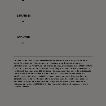

LIBRAIRIES

ANNUAIRE

Editions LE MAUSOLEE revue mensuelle des métiers de la pierre, fondée en 1933
par M. René Motinot - Directeur de la rédaction : Claude Gargi Rédaction -
Administration : LE MAUSOLEE – 26 avenue de la ZAC de Chassagne – 69360 TERNAY
- tél : 04.72.24.89.33 fax : 04.72.24.61.93 - Dépôt légal N° 1471 I.S.S.N. 0025-6072 - LE
MAUSOLEE S.A. capital de 100 000 Euros - Toute reproduction partielle ou intégrale
sans l’accord de l’éditeur est illicite (article L722-4 du code de la propriété
intellectuelle). Editions LE MAUSOLEE vous informe que vous disposez d'un droit
général d'accès, de rectification et de suppression de l'ensemble des données
personnelles vous concernant dont nous disposons, que vous pouvez exercer à
l'adresse suivante : LE MAUSOLEE – 26 avenue de la ZAC de Chassagne – 69360
TERNAY - France