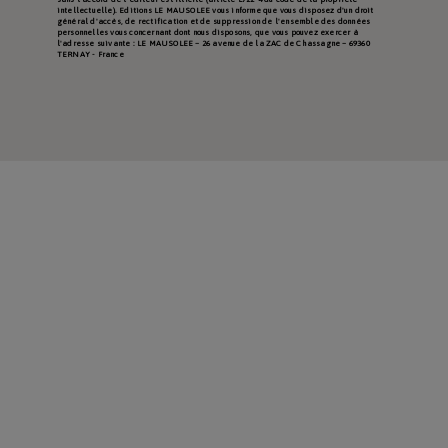
intellectuelle). Editions LE MAUSOLEE vous informe que vous disposez d'un droit
général d'accès, de rectification et de suppression de l'ensemble des données
personnelles vous concernant dont nous disposons, que vous pouvez exercer à
l'adresse suivante : LE MAUSOLEE – 26 avenue de la ZAC de Chassagne – 69360
TERNAY - France