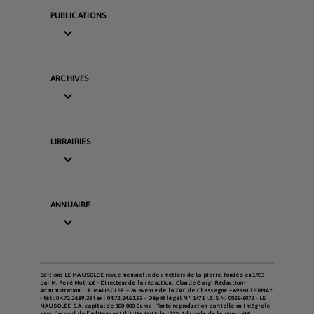
PUBLICATIONS

ARCHIVES

LIBRAIRIES

ANNUAIRE

Editions LE MAUSOLEE revue mensuelle des métiers de la pierre, fondée en 1933
par M. René Motinot - Directeur de la rédaction : Claude Gargi Rédaction -
Administration : LE MAUSOLEE – 26 avenue de la ZAC de Chassagne – 69360 TERNAY
- tél : 04.72.24.89.33 fax : 04.72.24.61.93 - Dépôt légal N° 1471 I.S.S.N. 0025-6072 - LE
MAUSOLEE S.A. capital de 100 000 Euros - Toute reproduction partielle ou intégrale
sans l’accord de l’éditeur est illicite (article L722-4 du code de la propriété