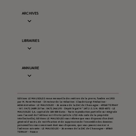
ARCHIVES

LIBRAIRIES

ANNUAIRE

Editions LE MAUSOLEE revue mensuelle des métiers de la pierre, fondée en 1933
par M. René Motinot - Directeur de la rédaction : Claude Gargi Rédaction -
Administration : LE MAUSOLEE – 26 avenue de la ZAC de Chassagne – 69360 TERNAY
- tél : 04.72.24.89.33 fax : 04.72.24.61.93 - Dépôt légal N° 1471 I.S.S.N. 0025-6072 - LE
MAUSOLEE S.A. capital de 100 000 Euros - Toute reproduction partielle ou intégrale
sans l’accord de l’éditeur est illicite (article L722-4 du code de la propriété
intellectuelle). Editions LE MAUSOLEE vous informe que vous disposez d'un droit
général d'accès, de rectification et de suppression de l'ensemble des données
personnelles vous concernant dont nous disposons, que vous pouvez exercer à
l'adresse suivante : LE MAUSOLEE – 26 avenue de la ZAC de Chassagne – 69360
TERNAY - France