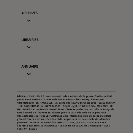
ARCHIVES

LIBRAIRIES

ANNUAIRE

Editions LE MAUSOLEE revue mensuelle des métiers de la pierre, fondée en 1933
par M. René Motinot - Directeur de la rédaction : Claude Gargi Rédaction -
Administration : LE MAUSOLEE – 26 avenue de la ZAC de Chassagne – 69360 TERNAY
- tél : 04.72.24.89.33 fax : 04.72.24.61.93 - Dépôt légal N° 1471 I.S.S.N. 0025-6072 - LE
MAUSOLEE S.A. capital de 100 000 Euros - Toute reproduction partielle ou intégrale
sans l’accord de l’éditeur est illicite (article L722-4 du code de la propriété
intellectuelle). Editions LE MAUSOLEE vous informe que vous disposez d'un droit
général d'accès, de rectification et de suppression de l'ensemble des données
personnelles vous concernant dont nous disposons, que vous pouvez exercer à
l'adresse suivante : LE MAUSOLEE – 26 avenue de la ZAC de Chassagne – 69360
TERNAY - France