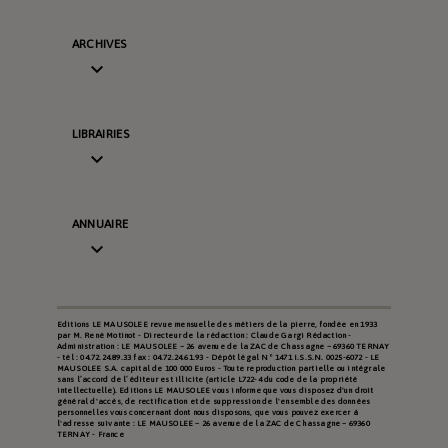
ARCHIVES

LIBRAIRIES

ANNUAIRE

Editions LE MAUSOLEE revue mensuelle des métiers de la pierre, fondée en 1933
par M. René Motinot - Directeur de la rédaction : Claude Gargi Rédaction -
Administration : LE MAUSOLEE – 26 avenue de la ZAC de Chassagne – 69360 TERNAY
- tél : 04.72.24.89.33 fax : 04.72.24.61.93 - Dépôt légal N° 1471 I.S.S.N. 0025-6072 - LE
MAUSOLEE S.A. capital de 100 000 Euros - Toute reproduction partielle ou intégrale
sans l’accord de l’éditeur est illicite (article L722-4 du code de la propriété
intellectuelle). Editions LE MAUSOLEE vous informe que vous disposez d'un droit
général d'accès, de rectification et de suppression de l'ensemble des données
personnelles vous concernant dont nous disposons, que vous pouvez exercer à
l'adresse suivante : LE MAUSOLEE – 26 avenue de la ZAC de Chassagne – 69360
TERNAY - France