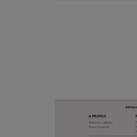
Numéro Du Produit
Type De Produit
Genre Du Produit
Date Du Produit
Edition
Durée D'abonnement
A PROPOS
Mentions Légales
P
Nous Contacter
P