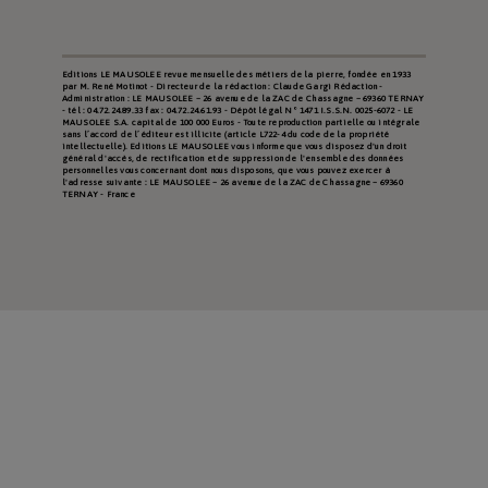
Editions LE MAUSOLEE revue mensuelle des métiers de la pierre, fondée en 1933
par M. René Motinot - Directeur de la rédaction : Claude Gargi Rédaction -
Administration : LE MAUSOLEE – 26 avenue de la ZAC de Chassagne – 69360 TERNAY
- tél : 04.72.24.89.33 fax : 04.72.24.61.93 - Dépôt légal N° 1471 I.S.S.N. 0025-6072 - LE
MAUSOLEE S.A. capital de 100 000 Euros - Toute reproduction partielle ou intégrale
sans l’accord de l’éditeur est illicite (article L722-4 du code de la propriété
intellectuelle). Editions LE MAUSOLEE vous informe que vous disposez d'un droit
général d'accès, de rectification et de suppression de l'ensemble des données
personnelles vous concernant dont nous disposons, que vous pouvez exercer à
l'adresse suivante : LE MAUSOLEE – 26 avenue de la ZAC de Chassagne – 69360
TERNAY - France