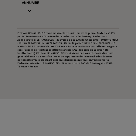
ANNUAIRE

Editions LE MAUSOLEE revue mensuelle des métiers de la pierre, fondée en 1933
par M. René Motinot - Directeur de la rédaction : Claude Gargi Rédaction -
Administration : LE MAUSOLEE – 26 avenue de la ZAC de Chassagne – 69360 TERNAY
- tél : 04.72.24.89.33 fax : 04.72.24.61.93 - Dépôt légal N° 1471 I.S.S.N. 0025-6072 - LE
MAUSOLEE S.A. capital de 100 000 Euros - Toute reproduction partielle ou intégrale
sans l’accord de l’éditeur est illicite (article L722-4 du code de la propriété
intellectuelle). Editions LE MAUSOLEE vous informe que vous disposez d'un droit
général d'accès, de rectification et de suppression de l'ensemble des données
personnelles vous concernant dont nous disposons, que vous pouvez exercer à
l'adresse suivante : LE MAUSOLEE – 26 avenue de la ZAC de Chassagne – 69360
TERNAY - France