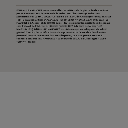
Editions LE MAUSOLEE revue mensuelle des métiers de la pierre, fondée en 1933
par M. René Motinot - Directeur de la rédaction : Claude Gargi Rédaction -
Administration : LE MAUSOLEE – 26 avenue de la ZAC de Chassagne – 69360 TERNAY
- tél : 04.72.24.89.33 fax : 04.72.24.61.93 - Dépôt légal N° 1471 I.S.S.N. 0025-6072 - LE
MAUSOLEE S.A. capital de 100 000 Euros - Toute reproduction partielle ou intégrale
sans l’accord de l’éditeur est illicite (article L722-4 du code de la propriété
intellectuelle). Editions LE MAUSOLEE vous informe que vous disposez d'un droit
général d'accès, de rectification et de suppression de l'ensemble des données
personnelles vous concernant dont nous disposons, que vous pouvez exercer à
l'adresse suivante : LE MAUSOLEE – 26 avenue de la ZAC de Chassagne – 69360
TERNAY - France