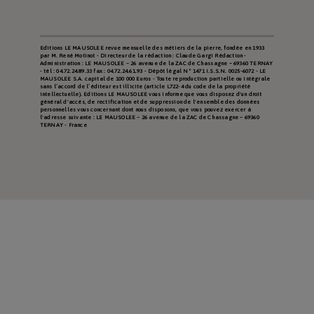
Editions LE MAUSOLEE revue mensuelle des métiers de la pierre, fondée en 1933
par M. René Motinot - Directeur de la rédaction : Claude Gargi Rédaction -
Administration : LE MAUSOLEE – 26 avenue de la ZAC de Chassagne – 69360 TERNAY
- tél : 04.72.24.89.33 fax : 04.72.24.61.93 - Dépôt légal N° 1471 I.S.S.N. 0025-6072 - LE
MAUSOLEE S.A. capital de 100 000 Euros - Toute reproduction partielle ou intégrale
sans l’accord de l’éditeur est illicite (article L722-4 du code de la propriété
intellectuelle). Editions LE MAUSOLEE vous informe que vous disposez d'un droit
général d'accès, de rectification et de suppression de l'ensemble des données
personnelles vous concernant dont nous disposons, que vous pouvez exercer à
l'adresse suivante : LE MAUSOLEE – 26 avenue de la ZAC de Chassagne – 69360
TERNAY - France