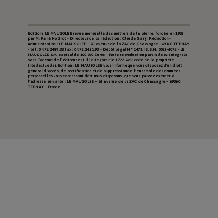
Editions LE MAUSOLEE revue mensuelle des métiers de la pierre, fondée en 1933
par M. René Motinot - Directeur de la rédaction : Claude Gargi Rédaction -
Administration : LE MAUSOLEE – 26 avenue de la ZAC de Chassagne – 69360 TERNAY
- tél : 04.72.24.89.33 fax : 04.72.24.61.93 - Dépôt légal N° 1471 I.S.S.N. 0025-6072 - LE
MAUSOLEE S.A. capital de 100 000 Euros - Toute reproduction partielle ou intégrale
sans l’accord de l’éditeur est illicite (article L722-4 du code de la propriété
intellectuelle). Editions LE MAUSOLEE vous informe que vous disposez d'un droit
général d'accès, de rectification et de suppression de l'ensemble des données
personnelles vous concernant dont nous disposons, que vous pouvez exercer à
l'adresse suivante : LE MAUSOLEE – 26 avenue de la ZAC de Chassagne – 69360
TERNAY - France