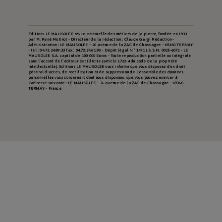
Editions LE MAUSOLEE revue mensuelle des métiers de la pierre, fondée en 1933
par M. René Motinot - Directeur de la rédaction : Claude Gargi Rédaction -
Administration : LE MAUSOLEE – 26 avenue de la ZAC de Chassagne – 69360 TERNAY
- tél : 04.72.24.89.33 fax : 04.72.24.61.93 - Dépôt légal N° 1471 I.S.S.N. 0025-6072 - LE
MAUSOLEE S.A. capital de 100 000 Euros - Toute reproduction partielle ou intégrale
sans l’accord de l’éditeur est illicite (article L722-4 du code de la propriété
intellectuelle). Editions LE MAUSOLEE vous informe que vous disposez d'un droit
général d'accès, de rectification et de suppression de l'ensemble des données
personnelles vous concernant dont nous disposons, que vous pouvez exercer à
l'adresse suivante : LE MAUSOLEE – 26 avenue de la ZAC de Chassagne – 69360
TERNAY - France