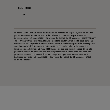
ANNUAIRE

Editions LE MAUSOLEE revue mensuelle des métiers de la pierre, fondée en 1933
par M. René Motinot - Directeur de la rédaction : Claude Gargi Rédaction -
Administration : LE MAUSOLEE – 26 avenue de la ZAC de Chassagne – 69360 TERNAY
- tél : 04.72.24.89.33 fax : 04.72.24.61.93 - Dépôt légal N° 1471 I.S.S.N. 0025-6072 - LE
MAUSOLEE S.A. capital de 100 000 Euros - Toute reproduction partielle ou intégrale
sans l’accord de l’éditeur est illicite (article L722-4 du code de la propriété
intellectuelle). Editions LE MAUSOLEE vous informe que vous disposez d'un droit
général d'accès, de rectification et de suppression de l'ensemble des données
personnelles vous concernant dont nous disposons, que vous pouvez exercer à
l'adresse suivante : LE MAUSOLEE – 26 avenue de la ZAC de Chassagne – 69360
TERNAY - France