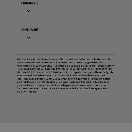
LIBRAIRIES

ANNUAIRE

Editions LE MAUSOLEE revue mensuelle des métiers de la pierre, fondée en 1933
par M. René Motinot - Directeur de la rédaction : Claude Gargi Rédaction -
Administration : LE MAUSOLEE – 26 avenue de la ZAC de Chassagne – 69360 TERNAY
- tél : 04.72.24.89.33 fax : 04.72.24.61.93 - Dépôt légal N° 1471 I.S.S.N. 0025-6072 - LE
MAUSOLEE S.A. capital de 100 000 Euros - Toute reproduction partielle ou intégrale
sans l’accord de l’éditeur est illicite (article L722-4 du code de la propriété
intellectuelle). Editions LE MAUSOLEE vous informe que vous disposez d'un droit
général d'accès, de rectification et de suppression de l'ensemble des données
personnelles vous concernant dont nous disposons, que vous pouvez exercer à
l'adresse suivante : LE MAUSOLEE – 26 avenue de la ZAC de Chassagne – 69360
TERNAY - France