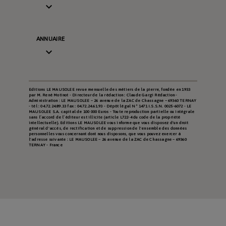

ANNUAIRE

Editions LE MAUSOLEE revue mensuelle des métiers de la pierre, fondée en 1933
par M. René Motinot - Directeur de la rédaction : Claude Gargi Rédaction -
Administration : LE MAUSOLEE – 26 avenue de la ZAC de Chassagne – 69360 TERNAY
- tél : 04.72.24.89.33 fax : 04.72.24.61.93 - Dépôt légal N° 1471 I.S.S.N. 0025-6072 - LE
MAUSOLEE S.A. capital de 100 000 Euros - Toute reproduction partielle ou intégrale
sans l’accord de l’éditeur est illicite (article L722-4 du code de la propriété
intellectuelle). Editions LE MAUSOLEE vous informe que vous disposez d'un droit
général d'accès, de rectification et de suppression de l'ensemble des données
personnelles vous concernant dont nous disposons, que vous pouvez exercer à
l'adresse suivante : LE MAUSOLEE – 26 avenue de la ZAC de Chassagne – 69360
TERNAY - France