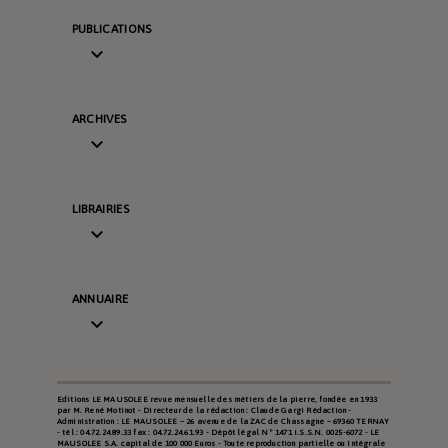
PUBLICATIONS

ARCHIVES

LIBRAIRIES

ANNUAIRE

Editions LE MAUSOLEE revue mensuelle des métiers de la pierre, fondée en 1933
par M. René Motinot - Directeur de la rédaction : Claude Gargi Rédaction -
Administration : LE MAUSOLEE – 26 avenue de la ZAC de Chassagne – 69360 TERNAY
- tél : 04.72.24.89.33 fax : 04.72.24.61.93 - Dépôt légal N° 1471 I.S.S.N. 0025-6072 - LE
MAUSOLEE S.A. capital de 100 000 Euros - Toute reproduction partielle ou intégrale