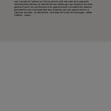
sans l’accord de l’éditeur est illicite (article L722-4 du code de la propriété
intellectuelle). Editions LE MAUSOLEE vous informe que vous disposez d'un droit
général d'accès, de rectification et de suppression de l'ensemble des données
personnelles vous concernant dont nous disposons, que vous pouvez exercer à
l'adresse suivante : LE MAUSOLEE – 26 avenue de la ZAC de Chassagne – 69360
TERNAY - France