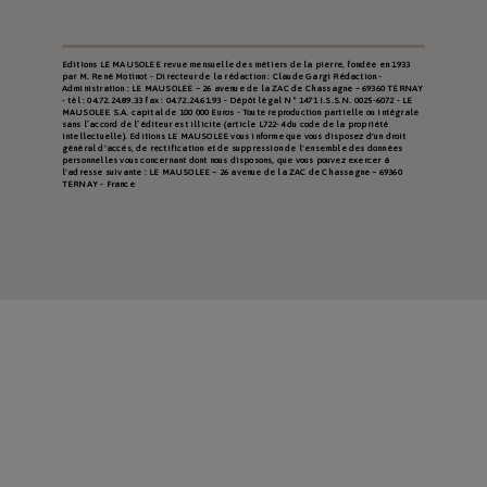
Editions LE MAUSOLEE revue mensuelle des métiers de la pierre, fondée en 1933
par M. René Motinot - Directeur de la rédaction : Claude Gargi Rédaction -
Administration : LE MAUSOLEE – 26 avenue de la ZAC de Chassagne – 69360 TERNAY
- tél : 04.72.24.89.33 fax : 04.72.24.61.93 - Dépôt légal N° 1471 I.S.S.N. 0025-6072 - LE
MAUSOLEE S.A. capital de 100 000 Euros - Toute reproduction partielle ou intégrale
sans l’accord de l’éditeur est illicite (article L722-4 du code de la propriété
intellectuelle). Editions LE MAUSOLEE vous informe que vous disposez d'un droit
général d'accès, de rectification et de suppression de l'ensemble des données
personnelles vous concernant dont nous disposons, que vous pouvez exercer à
l'adresse suivante : LE MAUSOLEE – 26 avenue de la ZAC de Chassagne – 69360
TERNAY - France