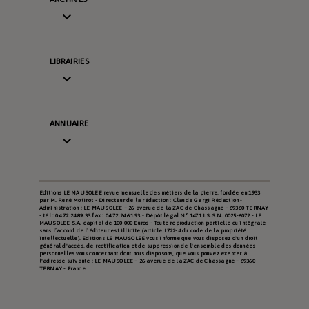

LIBRAIRIES

ANNUAIRE

Editions LE MAUSOLEE revue mensuelle des métiers de la pierre, fondée en 1933
par M. René Motinot - Directeur de la rédaction : Claude Gargi Rédaction -
Administration : LE MAUSOLEE – 26 avenue de la ZAC de Chassagne – 69360 TERNAY
- tél : 04.72.24.89.33 fax : 04.72.24.61.93 - Dépôt légal N° 1471 I.S.S.N. 0025-6072 - LE
MAUSOLEE S.A. capital de 100 000 Euros - Toute reproduction partielle ou intégrale
sans l’accord de l’éditeur est illicite (article L722-4 du code de la propriété
intellectuelle). Editions LE MAUSOLEE vous informe que vous disposez d'un droit
général d'accès, de rectification et de suppression de l'ensemble des données
personnelles vous concernant dont nous disposons, que vous pouvez exercer à
l'adresse suivante : LE MAUSOLEE – 26 avenue de la ZAC de Chassagne – 69360
TERNAY - France