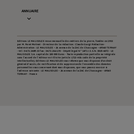
ANNUAIRE

Editions LE MAUSOLEE revue mensuelle des métiers de la pierre, fondée en 1933
par M. René Motinot - Directeur de la rédaction : Claude Gargi Rédaction -
Administration : LE MAUSOLEE – 26 avenue de la ZAC de Chassagne – 69360 TERNAY
- tél : 04.72.24.89.33 fax : 04.72.24.61.93 - Dépôt légal N° 1471 I.S.S.N. 0025-6072 - LE
MAUSOLEE S.A. capital de 100 000 Euros - Toute reproduction partielle ou intégrale
sans l’accord de l’éditeur est illicite (article L722-4 du code de la propriété
intellectuelle). Editions LE MAUSOLEE vous informe que vous disposez d'un droit
général d'accès, de rectification et de suppression de l'ensemble des données
personnelles vous concernant dont nous disposons, que vous pouvez exercer à
l'adresse suivante : LE MAUSOLEE – 26 avenue de la ZAC de Chassagne – 69360
TERNAY - France