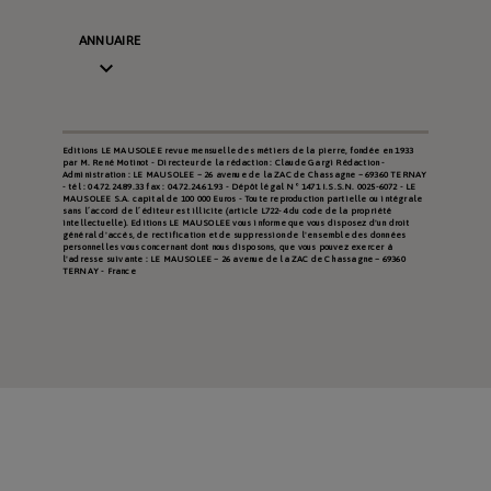
ANNUAIRE

Editions LE MAUSOLEE revue mensuelle des métiers de la pierre, fondée en 1933
par M. René Motinot - Directeur de la rédaction : Claude Gargi Rédaction -
Administration : LE MAUSOLEE – 26 avenue de la ZAC de Chassagne – 69360 TERNAY
- tél : 04.72.24.89.33 fax : 04.72.24.61.93 - Dépôt légal N° 1471 I.S.S.N. 0025-6072 - LE
MAUSOLEE S.A. capital de 100 000 Euros - Toute reproduction partielle ou intégrale
sans l’accord de l’éditeur est illicite (article L722-4 du code de la propriété
intellectuelle). Editions LE MAUSOLEE vous informe que vous disposez d'un droit
général d'accès, de rectification et de suppression de l'ensemble des données
personnelles vous concernant dont nous disposons, que vous pouvez exercer à
l'adresse suivante : LE MAUSOLEE – 26 avenue de la ZAC de Chassagne – 69360
TERNAY - France