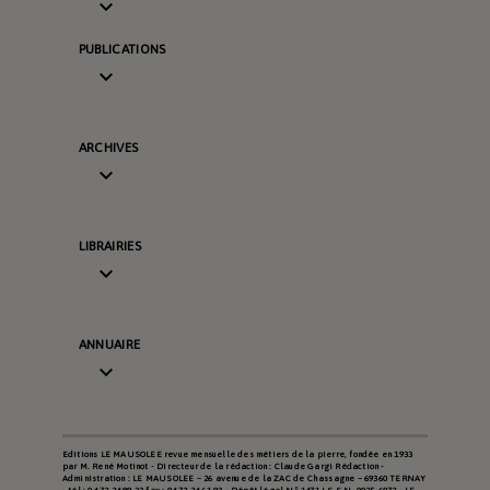

PUBLICATIONS

ARCHIVES

LIBRAIRIES

ANNUAIRE

Editions LE MAUSOLEE revue mensuelle des métiers de la pierre, fondée en 1933
par M. René Motinot - Directeur de la rédaction : Claude Gargi Rédaction -
Administration : LE MAUSOLEE – 26 avenue de la ZAC de Chassagne – 69360 TERNAY