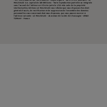
- tél : 04.72.24.89.33 fax : 04.72.24.61.93 - Dépôt légal N° 1471 I.S.S.N. 0025-6072 - LE
MAUSOLEE S.A. capital de 100 000 Euros - Toute reproduction partielle ou intégrale
sans l’accord de l’éditeur est illicite (article L722-4 du code de la propriété
intellectuelle). Editions LE MAUSOLEE vous informe que vous disposez d'un droit
général d'accès, de rectification et de suppression de l'ensemble des données
personnelles vous concernant dont nous disposons, que vous pouvez exercer à
l'adresse suivante : LE MAUSOLEE – 26 avenue de la ZAC de Chassagne – 69360
TERNAY - France